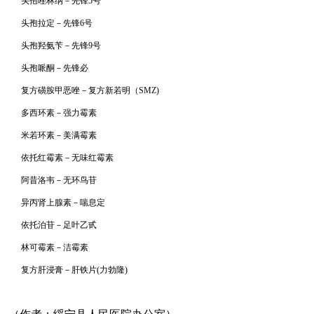
头孢唑林纳－先锋5号
头孢拉定－先锋6号
头孢羟氨苄－先锋9号
头孢哌酮－先锋必
复方磺胺甲恶唑－复方新若明（SMZ)
多西环素－强力霉素
米若环素－美满霉素
依托红霉素－无味红霉素
阿昔洛韦－无环鸟苷
异丙肾上腺素－喘息定
依托泊苷－足叶乙甙
林可霉素－洁霉素
复方肝浸膏－肝铁片(力勃隆)