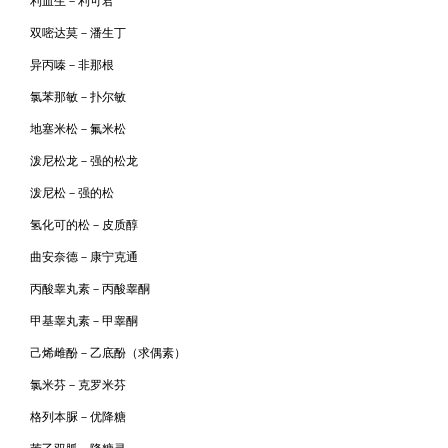
利血生－利可君
双嘧达莫－潘生丁
异丙嗪－非那根
氯苯那敏－扑尔敏
地塞米松－氟米松
泼尼松龙－强的松龙
泼尼松－强的松
氢化可的松－皮质醇
曲安奈德－康宁克通
丙酸睾丸素－丙酸睾酮
甲基睾丸素－甲睾酮
己烯雌酚－乙底酚（求偶素）
氯米芬－克罗米芬
格列本脲－优降糖