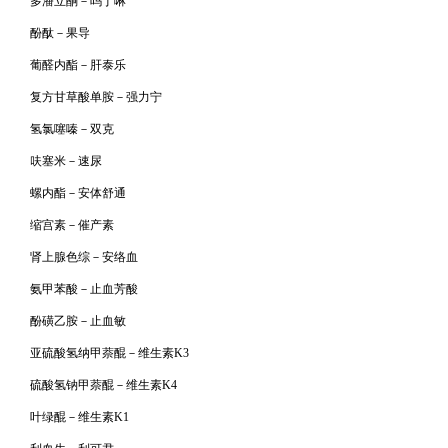
多潘立酮－吗丁啉
酚酞－果导
葡醛内酯－肝泰乐
复方甘草酸单胺－强力宁
氢氯噻嗪－双克
呋塞米－速尿
螺内酯－安体舒通
缩宫素－催产素
肾上腺色综－安络血
氨甲苯酸－止血芳酸
酚磺乙胺－止血敏
亚硫酸氢纳甲萘醌－维生素K3
硫酸氢钠甲萘醌－维生素K4
叶绿醌－维生素K1