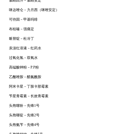
氯硝西泮－氯硝安定
咪达唑仑－力月西（咪唑安定）
可待因－甲基吗啡
布桂嗪－强痛定
哌替啶－杜冷丁
汞溴红溶液－红药水
过氧化氢－双氧水
高锰酸钾粉－P.P粉
乙酰唑胺－醋氮酰胺
阿米卡星－丁胺卡那霉素
苄星青霉素－长效青霉素
头孢噻吩－先锋1号
头孢噻啶－先锋2号
头孢氨苄－先锋4号