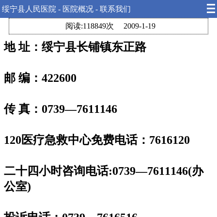
绥宁县人民医院 - 医院概况 - 联系我们
阅读:118849次
2009-1-19
地
址：绥宁县长铺镇东正路
邮
编：
422600
传
真：
0739—7611146
120
医疗急救中心免费电话
：
7616120
二十四小时咨询电话
:0739—7611146(
办
公室
)